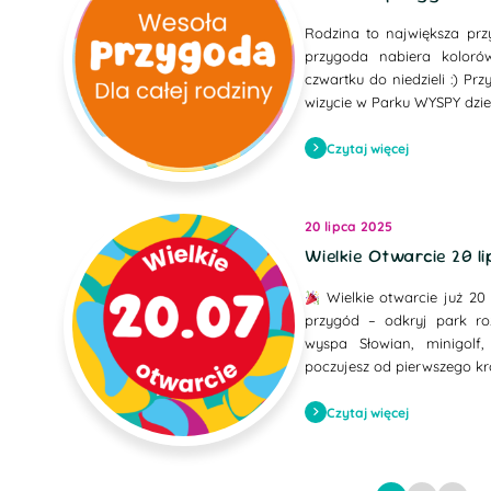
Rodzina to największa prz
przygoda nabiera kolor
czwartku do niedzieli :) Pr
wizycie w Parku WYSPY dziec
Czytaj więcej
20 lipca 2025
Wielkie Otwarcie 20 l
Wielkie otwarcie już 20 
przygód – odkryj park roz
wyspa Słowian, minigolf,
poczujesz od pierwszego kr
Czytaj więcej