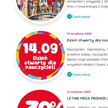
uśmiechem i przygodą :) Ż
Was z nową energią (i kolej
Czytaj więcej
14 września 2025
Dzień otwarty dla nau
Nauczycielu, zapraszamy
września każdy nauczycie
będzie mógł odwiedzić Park
wszystkich atrakcji i bawić 
Czytaj więcej
12 sierpnia 2025
LETNIA MEGA PROMOC
Super zabawa na Wyspach