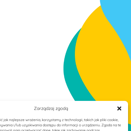
Zarządzaj zgodą
 jak najlepsze wrażenia, korzystamy z technologii, takich jak pliki cookie,
ywania i/lub uzyskiwania dostępu do informacji o urządzeniu. Zgoda na te
 pozwoli nam przetwarzać dane, takie jak zachowanie podczas