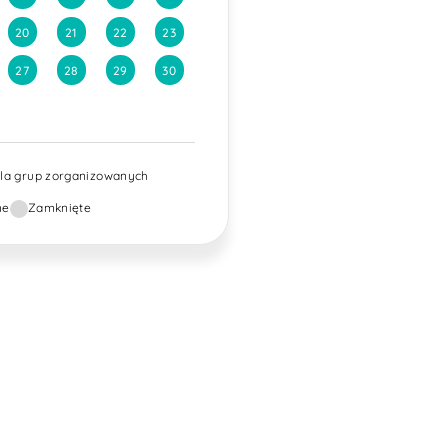
20
21
22
23
27
28
29
30
dla grup zorganizowanych
ne
Zamknięte