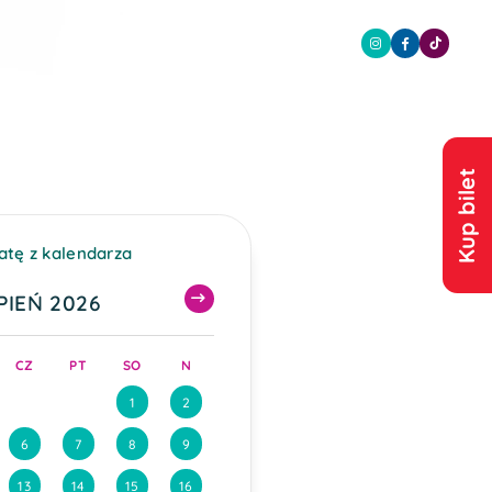
Kup bilet
atę z kalendarza
PIEŃ
2026
CZ
PT
SO
N
1
2
6
7
8
9
13
14
15
16