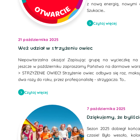
z nową energią, nowymi e
Szukacie...
Czytaj więcej
21 października 2025
Weź udział w strzyżeniu owiec
Niepowtarzalna okazja! Zapisując grupę na wycieczkę n
jeszcze w październiku zapraszamy Państwa na darmowe warsz
> STRZYŻENIE OWIEC!! Strzyżenie owiec odbywa się raz, maks
dwa razy do roku, przez profesjonalistę - strzygacza. To...
Czytaj więcej
7 października 2025
Dziękujemy, że byliś
Sezon 2025 dobiegł końca 
czasie! Było wesoło, ko