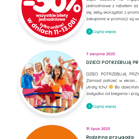
jednodniowe z rabatem aż o 
się, żeby skorzystać z prom
zakupione w promocji są w
Czytaj więcej
7 sierpnia 2025
DZIECI POTRZEBUJĄ PR
DZIECI POTRZEBUJĄ PRZ
Zamiast patrzeć w ekran… n
utraty tchu!
Bo dziecińst
zadyszka od biegania i przy
Czytaj więcej
31 lipca 2025
Rodzinna przygoda