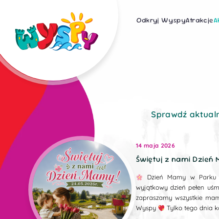
Odkryj Wyspy
Atrakcje
A
Sprawdź aktual
14 maja 2026
Świętuj z nami Dzień 
Dzień Mamy w Parku 
wyjątkowy dzień pełen uśmie
zapraszamy wszystkie ma
Wyspy
Tylko tego dnia 