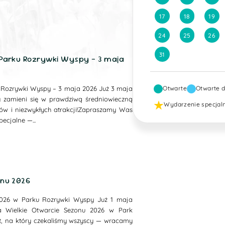
17
18
19
24
25
26
31
 Parku Rozrywki Wyspy – 3 maja
Otwarte
Otwarte 
u Rozrywki Wyspy – 3 maja 2026 Już 3 maja
 zamieni się w prawdziwą średniowieczną
Wydarzenie specjal
ów i niezwykłych atrakcji!Zapraszamy Was
ecjalne —...
onu 2026
2026 w Parku Rozrywki Wyspy Już 1 maja
 Wielkie Otwarcie Sezonu 2026 w Park
, na który czekaliśmy wszyscy — wracamy