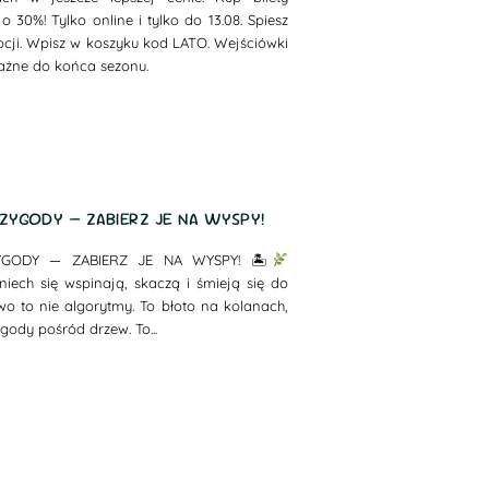
30%! Tylko online i tylko do 13.08. Spiesz
ocji. Wpisz w koszyku kod LATO. Wejściówki
ażne do końca sezonu.
ZYGODY — ZABIERZ JE NA WYSPY!
YGODY — ZABIERZ JE NA WYSPY! 🏝
iech się wspinają, skaczą i śmieją się do
wo to nie algorytmy. To błoto na kolanach,
gody pośród drzew. To...