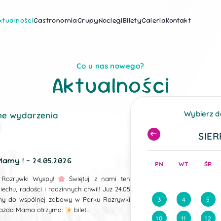
ktualności
Gastronomia
Grupy
Noclegi
Bilety
Galeria
Kontakt
Co u nas nowego?
Aktualności
Wybierz d
ne wydarzenia
SIER
Mamy ! – 24.05.2026
PN
WT
ŚR
Rozrywki Wyspy!
Świętuj z nami ten
chu, radości i rodzinnych chwil! Już 24.05
my do wspólnej zabawy w Parku Rozrywki
3
4
5
każda Mama otrzyma:
bilet...
10
11
12