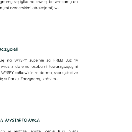
egnamy się tylko na chwilę, bo wracamy do
nymi czaderskimi atrakcjami) w...
czycieli
 Cię na WYSPY zupełnie za FREE! Już 14
l wraz z dwiema osobami towarzyszącymi
 WYSPY całkowicie za darmo, skorzystać ze
się w Parku. Zaczynamy krótkim...
JA WYSTARTOWAŁA
 w jeszcze lepszej cenie! Kup bilety