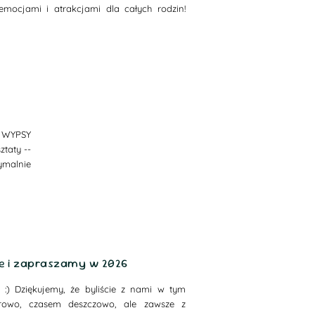
mocjami i atrakcjami dla całych rodzin!
a WYPSY
taty --
ymalnie
cie i zapraszamy w 2026
:) Dziękujemy, że byliście z nami w tym
lorowo, czasem deszczowo, ale zawsze z