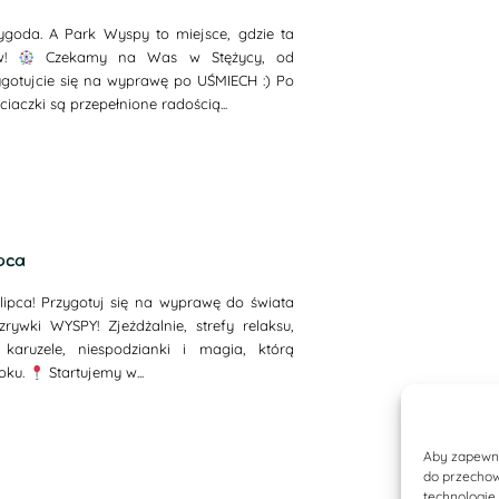
ygoda. A Park Wyspy to miejsce, gdzie ta
ów!
Czekamy na Was w Stężycy, od
zygotujcie się na wyprawę po UŚMIECH :) Po
iaczki są przepełnione radością...
ipca
lipca! Przygotuj się na wyprawę do świata
rywki WYSPY! Zjeżdżalnie, strefy relaksu,
 karuzele, niespodzianki i magia, którą
oku.
Startujemy w...
Aby zapewnić
do przechow
technologie